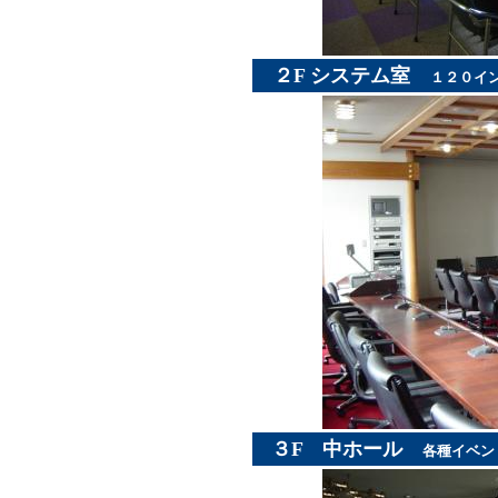
２F
システム室
１２０イ
３F
中ホール
各種イベン