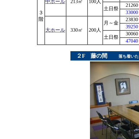
中ホール
213㎡
100人
21260
土日祭
33000
３
階
23830
月～金
39250
大ホール
330㎡
200人
30060
土日祭
47040
２F
藤の間
落ち着いた