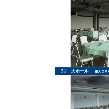
３F
大ホール
最大２００