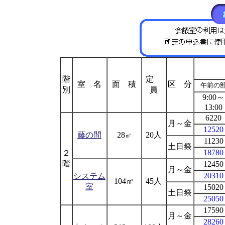
階
定
室 名
面 積
区 分
午前の
別
員
9:00～
13:00
6220
月～金
12520
藤の間
28
20人
㎡
11230
土日祭
18780
２
階
12450
月～金
20310
システム
104㎡
45人
室
15020
土日祭
25050
17590
月～金
28260